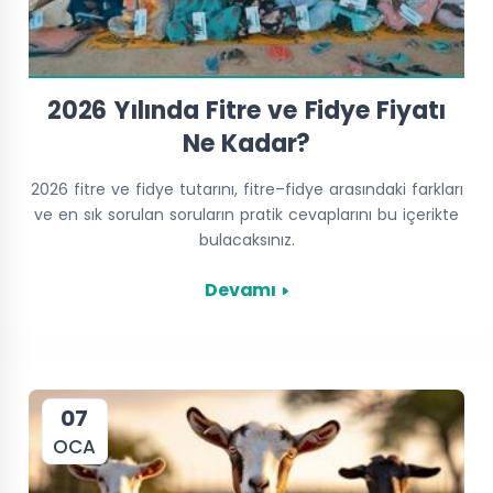
Hafız
Kuran
Külliye Projesi
Yetiştiriyorum
2026 Yılında Fitre ve Fidye Fiyatı
Ne Kadar?
2026 fitre ve fidye tutarını, fitre–fidye arasındaki farkları
ve en sık sorulan soruların pratik cevaplarını bu içerikte
bulacaksınız.
Devamı
07
OCA