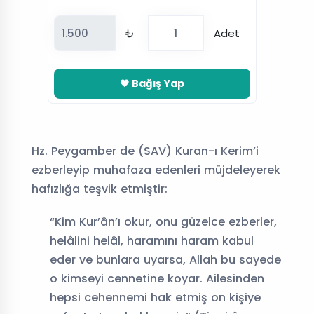
₺
Adet
Bağış Yap
Hz. Peygamber de (SAV) Kuran-ı Kerim’i
ezberleyip muhafaza edenleri müjdeleyerek
hafızlığa teşvik etmiştir:
“Kim Kur’ân’ı okur, onu güzelce ezberler,
helâlini helâl, haramını haram kabul
eder ve bunlara uyarsa, Allah bu sayede
o kimseyi cennetine koyar. Ailesinden
hepsi cehennemi hak etmiş on kişiye