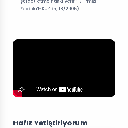
şefaat etme hakkı verir.” (Tirmizî,
Fedâilü’l-Kur’ân, 13/2905)
Hafız Yetiştiriyorum