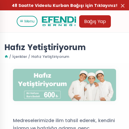
48 Saatte Videolu Kurban Bağışı için Tıklayınız!
Bağış Yap
Menu
Hafız Yetiştiriyorum
/ İçerikler / Hafız Yetiştiriyorum
Medreselerimizde ilim tahsil ederek, kendini
İslama ve hafızlığa adamış genç