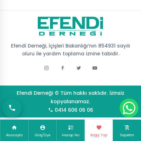
Efendi Derneği, İçişleri Bakanlığı’nın 854931 sayılı
oluru ile yardım toplama iznine tabidir.
Efendi Derneği © Tüm hakkı saklıdır. İzinsiz
kopyalanamaz.
0414 606 06 06
Bu site
altyapısı ile hazırlanmıştır.
Anasayfa
Giriş/Üye
Hesap No
Bağış Yap
Sepetim