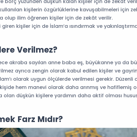
e borç yüzünden düşkün kalan kişiler için de zekât verili
ullanılan kişilerin özgürlüklerine kavuşabilmeleri için zek
 olup ilim öğrenen kişiler için de zekât verilir.
 giren kişiler için de İslam’a ısındırmak ve yakınlaştırm
lere Verilmez?
erece akraba sayılan anne baba eş, büyükanne ya da b
rilmez ayrıca zengin olarak kabul edilen kişiler ve gayr
slam’ı olarak uygun ölçülerde verilmesi gerekir. Düzenli o
 kişide hem manevi olarak daha arınmış ve hafiflemiş o
olan düşkün kişilere yardımın daha aktif olması husu
mek Farz Mıdır?