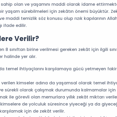
ine sahip olan ve yaşamını maddi olarak idame ettirmek
i bir yaşam sürebilmeleri için zekâtın önemi büyüktür. Z
 maddi temizlik söz konusu olup rızık kapılarının Alla
 ifade edilir.
ere Verilir?
 8 sınıftan birine verilmesi gereken zekât için ilgili sın
halinde yer alır.
 temel ihtiyaçlarını karşılamaya gücü yetmeyen fakirl
ı verilen kimseler adına da yaşamsal olarak temel ihtiya
e sürekli olarak çalışmak durumunda kalmamalar için ze
k ile görevli olan memurlara yıllık zekât miktarı verileb
kimselere de yolculuk süresince yiyeceği ya da giyece
 karşılamak için de zekât verilir.