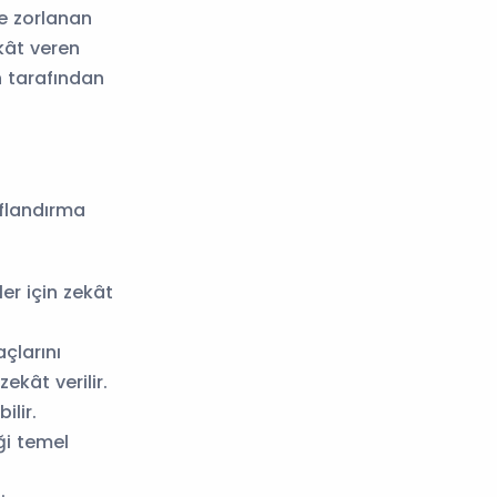
te zorlanan
ekât veren
h tarafından
ıflandırma
er için zekât
çlarını
kât verilir.
ilir.
ği temel