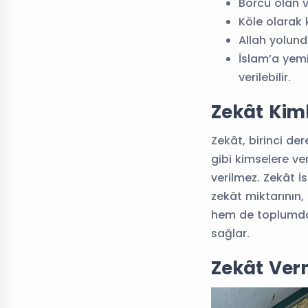
Borcu olan v
Köle olarak k
Allah yolunda
İslam’a yemi
verilebilir.
Zekât Kim
Zekât, birinci d
gibi kimselere ve
verilmez. Zekât İ
zekât miktarının,
hem de toplumda 
sağlar.
Zekât Ver