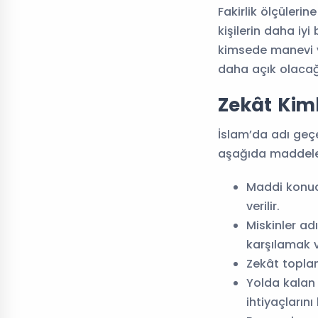
Fakirlik ölçüler
kişilerin daha iy
kimsede manevi ve
daha açık olacağı
Zekât Kiml
İslam’da adı geçen
aşağıda maddeler 
Maddi konuda
verilir.
Miskinler ad
karşılamak v
Zekât toplama
Yolda kalan 
ihtiyaçlarını