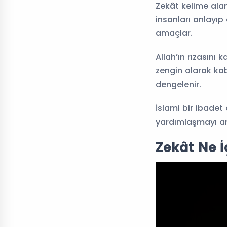
Zekât kelime alam
insanları anlayıp
amaçlar.
Allah’ın rızasını 
zengin olarak kabu
dengelenir.
İslami bir ibade
yardımlaşmayı ar
Zekât Ne İç