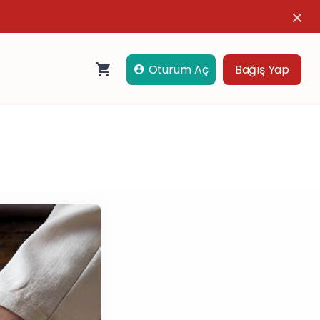
Oturum Aç
Bağış Yap