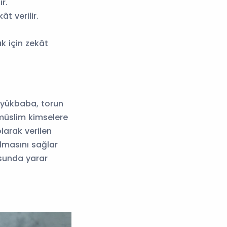
r.
ât verilir.
ak için zekât
üyükbaba, torun
imüslim kimselere
larak verilen
lmasını sağlar
sunda yarar