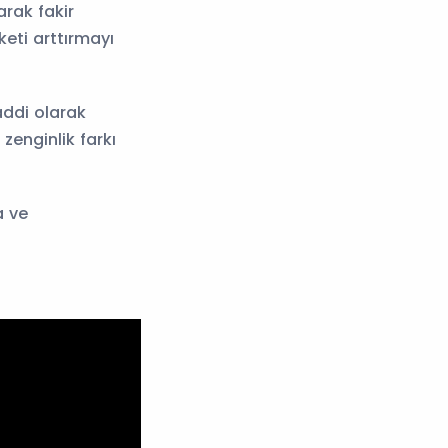
rak fakir
eti arttırmayı
Maddi olarak
zenginlik farkı
a ve