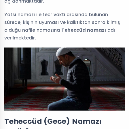
açıklanmaktadır.
Hafız
Kuran
Külliye Projesi
Yatsı namazı ile fecr vakti arasında bulunan
Yetiştiriyorum
sürede, kişinin uyuması ve kalktıktan sonra kılmış
olduğu nafile namazına
Teheccüd namazı
adı
verilmektedir.
Teheccüd (Gece) Namazı