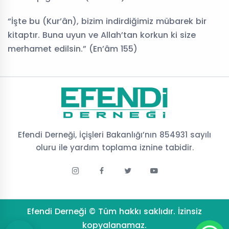
“İşte bu (Kur’ân), bizim indirdiğimiz mübarek bir
kitaptır. Buna uyun ve Allah’tan korkun ki size
merhamet edilsin.” (En’âm 155)
Efendi Derneği, İçişleri Bakanlığı’nın 854931 sayılı
oluru ile yardım toplama iznine tabidir.
Efendi Derneği © Tüm hakkı saklıdır. İzinsiz
kopyalanamaz.