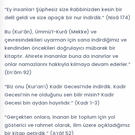
“Ey insanlar! Şüphesiz size Rabbinizden kesin bir
Hafız
Kuran
Külliye Projesi
delil geldi ve size apaçık bir nur indirdik.” (Nisâ 174)
Yetiştiriyorum
Bu (Kur’ân), Ümmü’l-Kurâ (Mekke) ve
çevresindekileri uyarman için sana indirdiğimiz ve
kendinden öncekileri doğrulayıcı mübarek bir
kitaptır. Ahirete inananlar buna da inanırlar ve
onlar namazlarını hakkıyla kılmaya devam ederler.”
(En’âm 92)
“Biz onu (Kur’an’ı) Kadir Gecesi’nde indirdik. Kadir
Gecesi’nin ne olduğunu sen bilir misin? Kadir
Gecesi bin aydan hayırlıdır.” (Kadr 1-3)
“Gerçekten onlara, inanan bir toplum için yol
gösterici ve rahmet olarak, ilim üzere açıkladığımız
bir kitap getirdik.” (A’râf 52)