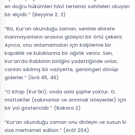
en doğru hükümleri hâvî tertemiz sahifeleri okuyan
bir elçidir.” (Beyyine 2, 3)
“Biz, Kur’an okunduğu zaman, seninle ahirete
inanmayanların arasına gizleyici bir örtü çekeriz.
Ayrıca, onu anlamamaları için kalplerine bir
kapalılık ve kulaklarına bir ağırlık veririz. Sen,
Kur’an’da Rabbinin birliğini yadettiğinde onlar,
canları sıkılmış bir vaziyette, gerisingeri dönüp
giderler.” (İsrâ 45, 46)
“O kitap (Kur’ân); onda asla şüphe yoktur. O,
müttakîler (sakınanlar ve arınmak isteyenler) için
bir yol göstericidir.” (Bakara 2)
“Kur’an okunduğu zaman onu dinleyin ve susun ki
size merhamet edilsin.” (Arâf 204)