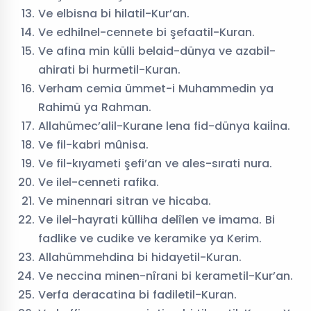
Ve elbisna bi hilatil-Kur’an.
Ve edhilnel-cennete bi şefaatil-Kuran.
Ve afina min külli belaid-dünya ve azabil-
ahirati bi hurmetil-Kuran.
Verham cemia ümmet-i Muhammedin ya
Rahimü ya Rahman.
Allahümec’alil-Kurane lena fid-dünya kaiİna.
Ve fil-kabri mûnisa.
Ve fil-kıyameti şefi’an ve ales-sırati nura.
Ve ilel-cenneti rafika.
Ve minennari sitran ve hicaba.
Ve ilel-hayrati külliha delîlen ve imama. Bi
fadlike ve cudike ve keramike ya Kerim.
Allahümmehdina bi hidayetil-Kuran.
Ve neccina minen-nîrani bi kerametil-Kur’an.
Verfa deracatina bi fadiletil-Kuran.