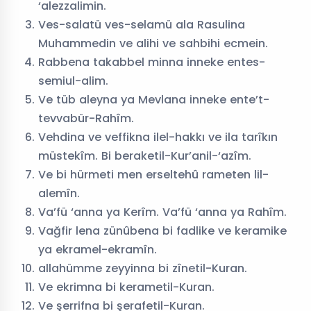
‘alezzalimin.
Ves-salatü ves-selamü ala Rasulina
Muhammedin ve alihi ve sahbihi ecmein.
Rabbena takabbel minna inneke entes-
semiul-alim.
Ve tüb aleyna ya Mevlana inneke ente’t-
tevvabür-Rahîm.
Vehdina ve veffikna ilel-hakkı ve ila tarîkın
müstekîm. Bi beraketil-Kur’anil-‘azîm.
Ve bi hürmeti men erseltehû rameten lil-
alemîn.
Va’fü ‘anna ya Kerîm. Va’fü ‘anna ya Rahîm.
Vağfir lena zünûbena bi fadlike ve keramike
ya ekramel-ekramîn.
allahümme zeyyinna bi zînetil-Kuran.
Ve ekrimna bi kerametil-Kuran.
Ve şerrifna bi şerafetil-Kuran.