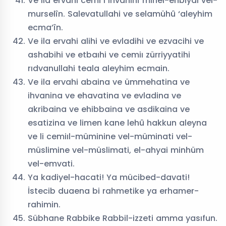
Ve ila ervahi cemî’ı ihvanihî minel-enbiyai vel-
murselîn. Salevatullahi ve selamühû ‘aleyhim
ecma’în.
Ve ila ervahi alihi ve evladihi ve ezvacihi ve
ashabihi ve etbaıhi ve cemiı zürriyyatihi
rıdvanullahi teala aleyhim ecmain.
Ve ila ervahi abaina ve ümmehatina ve
ihvanina ve ehavatina ve evladina ve
akribaina ve ehibbaina ve asdikaina ve
esatizina ve limen kane lehû hakkun aleyna
ve li cemiıl-müminine vel-müminati vel-
müslimine vel-müslimati, el-ahyai minhüm
vel-emvati.
Ya kadiyel-hacati! Ya mücibed-davati!
İstecib duaena bi rahmetike ya erhamer-
rahimin.
Sübhane Rabbike Rabbil-izzeti amma yasıfun.