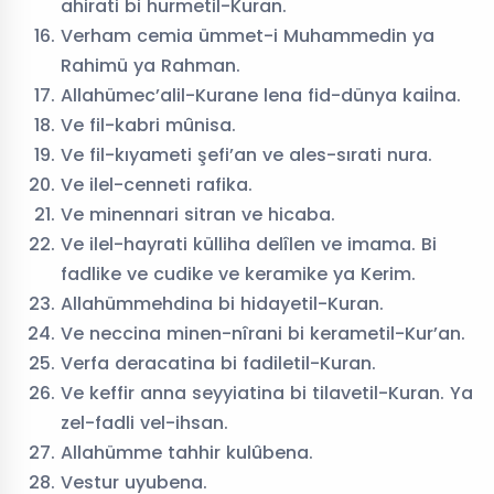
ahirati bi hurmetil-Kuran.
Verham cemia ümmet-i Muhammedin ya
Rahimü ya Rahman.
Allahümec’alil-Kurane lena fid-dünya kaiİna.
Ve fil-kabri mûnisa.
Ve fil-kıyameti şefi’an ve ales-sırati nura.
Ve ilel-cenneti rafika.
Ve minennari sitran ve hicaba.
Ve ilel-hayrati külliha delîlen ve imama. Bi
fadlike ve cudike ve keramike ya Kerim.
Allahümmehdina bi hidayetil-Kuran.
Ve neccina minen-nîrani bi kerametil-Kur’an.
Verfa deracatina bi fadiletil-Kuran.
Ve keffir anna seyyiatina bi tilavetil-Kuran. Ya
zel-fadli vel-ihsan.
Allahümme tahhir kulûbena.
Vestur uyubena.