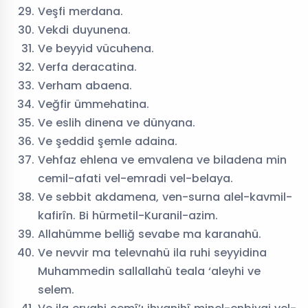
Veşfi merdana.
Vekdi duyunena.
Ve beyyid vücuhena.
Verfa deracatina.
Verham abaena.
Veğfir ümmehatina.
Ve eslih dinena ve dünyana.
Ve şeddid şemle adaina.
Vehfaz ehlena ve emvalena ve biladena min
cemil-afati vel-emradi vel-belaya.
Ve sebbit akdamena, ven-surna alel-kavmil-
kafirîn. Bi hürmetil-Kuranil-azim.
Allahümme belliğ sevabe ma karanahü.
Ve nevvir ma televnahü ila ruhi seyyidina
Muhammedin sallallahü teala ‘aleyhi ve
selem.