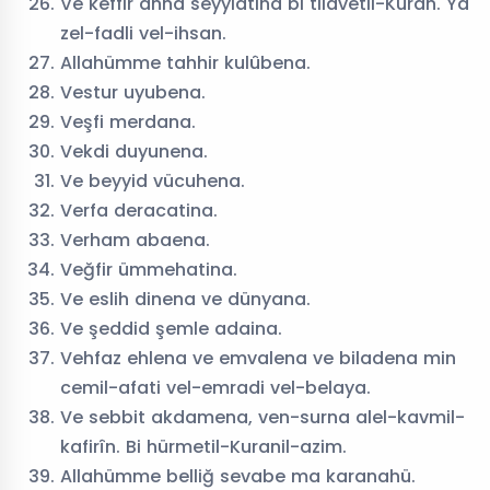
Ve keffir anna seyyiatina bi tilavetil-Kuran. Ya
zel-fadli vel-ihsan.
Allahümme tahhir kulûbena.
Vestur uyubena.
Veşfi merdana.
Vekdi duyunena.
Ve beyyid vücuhena.
Verfa deracatina.
Verham abaena.
Veğfir ümmehatina.
Ve eslih dinena ve dünyana.
Ve şeddid şemle adaina.
Vehfaz ehlena ve emvalena ve biladena min
cemil-afati vel-emradi vel-belaya.
Ve sebbit akdamena, ven-surna alel-kavmil-
kafirîn. Bi hürmetil-Kuranil-azim.
Allahümme belliğ sevabe ma karanahü.