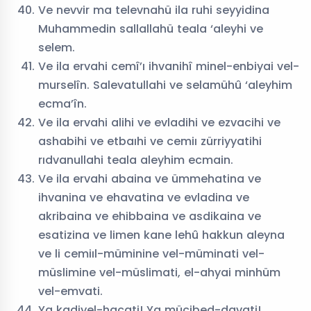
Ve nevvir ma televnahü ila ruhi seyyidina
Muhammedin sallallahü teala ‘aleyhi ve
selem.
Ve ila ervahi cemî’ı ihvanihî minel-enbiyai vel-
murselîn. Salevatullahi ve selamühû ‘aleyhim
ecma’în.
Ve ila ervahi alihi ve evladihi ve ezvacihi ve
ashabihi ve etbaıhi ve cemiı zürriyyatihi
rıdvanullahi teala aleyhim ecmain.
Ve ila ervahi abaina ve ümmehatina ve
ihvanina ve ehavatina ve evladina ve
akribaina ve ehibbaina ve asdikaina ve
esatizina ve limen kane lehû hakkun aleyna
ve li cemiıl-müminine vel-müminati vel-
müslimine vel-müslimati, el-ahyai minhüm
vel-emvati.
Ya kadiyel-hacati! Ya mücibed-davati!