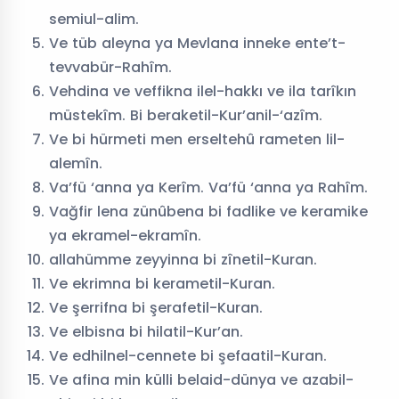
semiul-alim.
Ve tüb aleyna ya Mevlana inneke ente’t-
tevvabür-Rahîm.
Vehdina ve veffikna ilel-hakkı ve ila tarîkın
müstekîm. Bi beraketil-Kur’anil-‘azîm.
Ve bi hürmeti men erseltehû rameten lil-
alemîn.
Va’fü ‘anna ya Kerîm. Va’fü ‘anna ya Rahîm.
Vağfir lena zünûbena bi fadlike ve keramike
ya ekramel-ekramîn.
allahümme zeyyinna bi zînetil-Kuran.
Ve ekrimna bi kerametil-Kuran.
Ve şerrifna bi şerafetil-Kuran.
Ve elbisna bi hilatil-Kur’an.
Ve edhilnel-cennete bi şefaatil-Kuran.
Ve afina min külli belaid-dünya ve azabil-