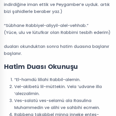
indirdiğine iman ettik ve Peygamber’e uyduk. artık
Hafız
Kuran
bizi şahidlerle beraber yaz.)
Külliye Projesi
Yetiştiriyorum
“Sübhane Rabbiyel-aliyyil-alel-vehhab.”
(Yüce, ulu ve lütufkar olan Rabbimi tesbih ederim)
duaları okunduktan sonra hatim duasına başlanır
başlanır.
Hatim Duası Okunuşu
“El-hamdü lillahi Rabbil-alemin.
Vel-akibetü lil-müttekin. Vela ‘udvane illa
‘alezzalimin.
Ves-salatü ves-selamü ala Rasulina
Muhammedin ve alihi ve sahbihi ecmein.
Rabbena takabbel minna inneke entes-