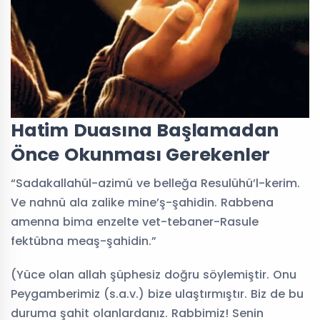
Hatim Duasına Başlamadan
Önce Okunması Gerekenler
“Sadakallahül-azimü ve belleğa Resulühü’l-kerim.
Ve nahnü ala zalike mine’ş-şahidin. Rabbena
amenna bima enzelte vet-tebaner-Rasule
fektübna meaş-şahidin.”
(Yüce olan allah şüphesiz doğru söylemiştir. Onu
Peygamberimiz (s.a.v.) bize ulaştırmıştır. Biz de bu
duruma şahit olanlardanız. Rabbimiz! Senin