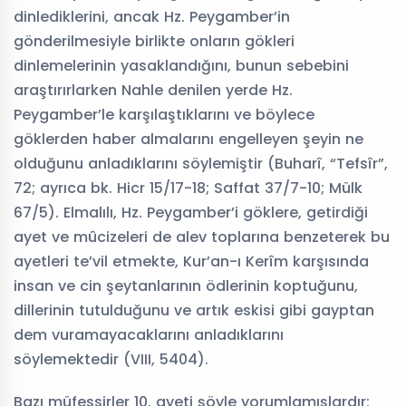
dinlediklerini, ancak Hz. Peygamber’in
gönderilmesiyle birlikte onların gökleri
dinlemelerinin yasaklandığını, bunun sebebini
araştırırlarken Nahle denilen yerde Hz.
Peygamber’le karşılaştıklarını ve böylece
göklerden haber almalarını engelleyen şeyin ne
olduğunu anladıklarını söylemiştir (Buharî, “Tefsîr”,
72; ayrıca bk. Hicr 15/17-18; Saffat 37/7-10; Mülk
67/5). Elmalılı, Hz. Peygamber’i göklere, getirdiği
ayet ve mûcizeleri de alev toplarına benzeterek bu
ayetleri te’vil etmekte, Kur’an-ı Kerîm karşısında
insan ve cin şeytanlarının ödlerinin koptuğunu,
dillerinin tutulduğunu ve artık eskisi gibi gayptan
dem vuramayacaklarını anladıklarını
söylemektedir (VIII, 5404).
Bazı müfessirler 10. ayeti şöyle yorumlamışlardır: