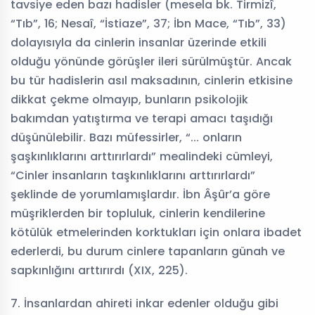
tavsiye eden bazı hadisler (mesela bk. Tirmizî,
“Tıb”, 16; Nesaî, “İstiaze”, 37; İbn Mace, “Tıb”, 33)
dolayısıyla da cinlerin insanlar üzerinde etkili
olduğu yönünde görüşler ileri sürülmüştür. Ancak
bu tür hadislerin asıl maksadının, cinlerin etkisine
dikkat çekme olmayıp, bunların psikolojik
bakımdan yatıştırma ve terapi amacı taşıdığı
düşünülebilir. Bazı müfessirler, “... onların
şaşkınlıklarını arttırırlardı” mealindeki cümleyi,
“Cinler insanların taşkınlıklarını arttırırlardı”
şeklinde de yorumlamışlardır. İbn Âşûr’a göre
müşriklerden bir topluluk, cinlerin kendilerine
kötülük etmelerinden korktukları için onlara ibadet
ederlerdi, bu durum cinlere tapanların günah ve
sapkınlığını arttırırdı (XIX, 225).
7. İnsanlardan ahireti inkar edenler olduğu gibi