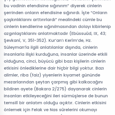
bu vadinin efendisine sığınırım” diyerek cinlerin
şerrinden onların efendisine sığınırdı. İşte “Onların
şaşkınlıklarını arttırırlardı” mealindeki cümle bu
cinlerin kendilerine sığınılmasından dolayı kibirlenip
azgınlaştıklarını anlatmaktadır (Ebüssuûd, IX, 43;
Şevkanî, V, 351-352). Kur’an’ı Kerîm’de, Hz.
Süleyman’la ilgili anlatılanlar dışında, cinlerin
insanlarla ilişki kurduğuna, insanlar üzerinde etkili
olduğuna, cinci, büyücü gibi bazı kişilerin cinlerin
etkisini önlediklerine dair hiçbir bilgi yoktur. Bazı
alimler, riba (faiz) yiyenlerin kıyamet gününde
mezarlarından şeytan çarpmış gibi kalkacağını
bildiren ayete (Bakara 2/275) dayanarak cinlerin
insanları etkileyeceğini ileri sürmüşlerse de bunun
temsilî bir anlatım olduğu açıktır. Cinlerin etkisini
önlemek için Felak ve Nas sûrelerini okumayı