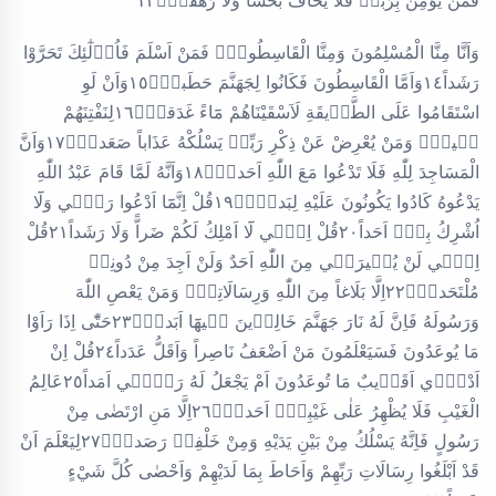
فَمَنْ يُؤْمِنْ بِرَبِّه۪ فَلَا يَخَافُ بَخْساً وَلَا رَهَقاًۙ١٣
وَاَنَّا مِنَّا الْمُسْلِمُونَ وَمِنَّا الْقَاسِطُونَۜ فَمَنْ اَسْلَمَ فَاُو۬لٰٓئِكَ تَحَرَّوْا
رَشَداً١٤وَاَمَّا الْقَاسِطُونَ فَكَانُوا لِجَهَنَّمَ حَطَباًۙ١٥وَاَنْ لَوِ
اسْتَقَامُوا عَلَى الطَّر۪يقَةِ لَاَسْقَيْنَاهُمْ مَٓاءً غَدَقاًۙ١٦لِنَفْتِنَهُمْ
ف۪يهِۚ وَمَنْ يُعْرِضْ عَنْ ذِكْرِ رَبِّه۪ يَسْلُكْهُ عَذَاباً صَعَداًۙ١٧وَاَنَّ
الْمَسَاجِدَ لِلّٰهِ فَلَا تَدْعُوا مَعَ اللّٰهِ اَحَداًۙ١٨وَاَنَّهُ لَمَّا قَامَ عَبْدُ اللّٰهِ
يَدْعُوهُ كَادُوا يَكُونُونَ عَلَيْهِ لِبَداًۜ۟١٩قُلْ اِنَّمَٓا اَدْعُوا رَبّ۪ي وَلَٓا
اُشْرِكُ بِه۪ٓ اَحَداً٢٠قُلْ اِنّ۪ي لَٓا اَمْلِكُ لَكُمْ ضَراًّ وَلَا رَشَداً٢١قُلْ
اِنّ۪ي لَنْ يُج۪يرَن۪ي مِنَ اللّٰهِ اَحَدٌ وَلَنْ اَجِدَ مِنْ دُونِه۪
مُلْتَحَداًۙ٢٢اِلَّا بَلَاغاً مِنَ اللّٰهِ وَرِسَالَاتِه۪ۜ وَمَنْ يَعْصِ اللّٰهَ
وَرَسُولَهُ فَاِنَّ لَهُ نَارَ جَهَنَّمَ خَالِد۪ينَ ف۪يهَٓا اَبَداًۜ٢٣حَتّٰٓى اِذَا رَاَوْا
مَا يُوعَدُونَ فَسَيَعْلَمُونَ مَنْ اَضْعَفُ نَاصِراً وَاَقَلُّ عَدَداً٢٤قُلْ اِنْ
اَدْر۪ٓي اَقَر۪يبٌ مَا تُوعَدُونَ اَمْ يَجْعَلُ لَهُ رَبّ۪ٓي اَمَداً٢٥عَالِمُ
الْغَيْبِ فَلَا يُظْهِرُ عَلٰى غَيْبِه۪ٓ اَحَداًۙ٢٦اِلَّا مَنِ ارْتَضٰى مِنْ
رَسُولٍ فَاِنَّهُ يَسْلُكُ مِنْ بَيْنِ يَدَيْهِ وَمِنْ خَلْفِه۪ رَصَداًۙ٢٧لِيَعْلَمَ اَنْ
قَدْ اَبْلَغُوا رِسَالَاتِ رَبِّهِمْ وَاَحَاطَ بِمَا لَدَيْهِمْ وَاَحْصٰى كُلَّ شَيْءٍ