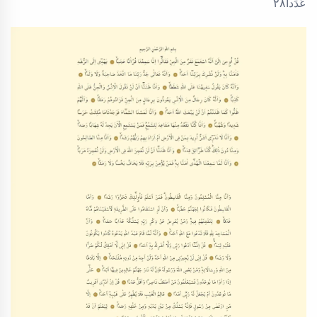
عَدَداً٢٨