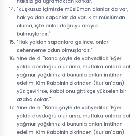
haksızlığa uğramaktan korkar."
"Kuşkusuz içimizde müslüman olanlar da var,
hak yoldan sapanlar da var. Kim müslüman
olursa, işte onlar doğruyu arayıp
bulmuşlardır."
"Hak yoldan sapanlara gelince, onlar
cehenneme odun olmuşlardır."
Yine de ki: "Bana şöyle de vahyedildi: 'Eğer
yolda dosdoğru olurlarsa, mutlaka onlara bol
yağmur yağdırırız ki bununla onları imtihan
edelim. Kim Rabbinin zikrinden (Kur'an'dan)
yüz çevirirse, Rabbi onu gittikçe yükselen bir
azaba sokar."
Yine de ki: "Bana şöyle de vahyedildi: 'Eğer
yolda dosdoğru olurlarsa, mutlaka onlara bol
yağmur yağdırırız ki bununla onları imtihan
edelim. Kim Rabbinin zikrinden (Kur'an'dan)