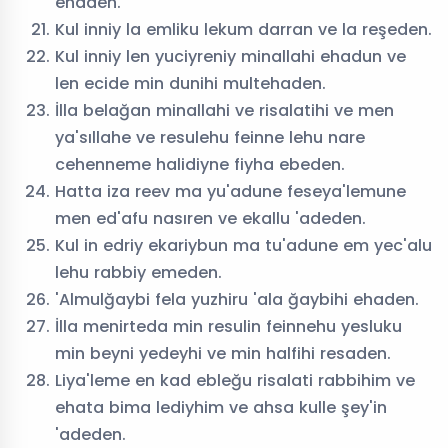
ehaden.
Kul inniy la emliku lekum darran ve la reşeden.
Kul inniy len yuciyreniy minallahi ehadun ve
len ecide min dunihi multehaden.
İlla belağan minallahi ve risalatihi ve men
ya'sıllahe ve resulehu feinne lehu nare
cehenneme halidiyne fiyha ebeden.
Hatta iza reev ma yu'adune feseya'lemune
men ed'afu nasıren ve ekallu 'adeden.
Kul in edriy ekariybun ma tu'adune em yec'alu
lehu rabbiy emeden.
'Almulğaybi fela yuzhiru 'ala ğaybihi ehaden.
İlla menirteda min resulin feinnehu yesluku
min beyni yedeyhi ve min halfihi resaden.
Liya'leme en kad ebleğu risalati rabbihim ve
ehata bima lediyhim ve ahsa kulle şey'in
'adeden.