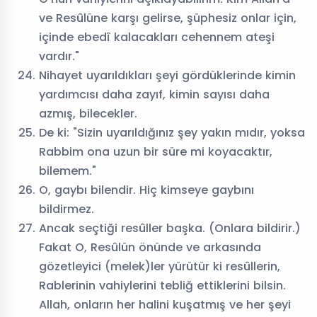
ve Resûlüne karşı gelirse, şüphesiz onlar için,
içinde ebedî kalacakları cehennem ateşi
vardır."
Nihayet uyarıldıkları şeyi gördüklerinde kimin
yardımcısı daha zayıf, kimin sayısı daha
azmış, bilecekler.
De ki: "Sizin uyarıldığınız şey yakın mıdır, yoksa
Rabbim ona uzun bir süre mi koyacaktır,
bilemem."
O, gaybı bilendir. Hiç kimseye gaybını
bildirmez.
Ancak seçtiği resûller başka. (Onlara bildirir.)
Fakat O, Resûlün önünde ve arkasında
gözetleyici (melek)ler yürütür ki resûllerin,
Rablerinin vahiylerini tebliğ ettiklerini bilsin.
Allah, onların her halini kuşatmış ve her şeyi