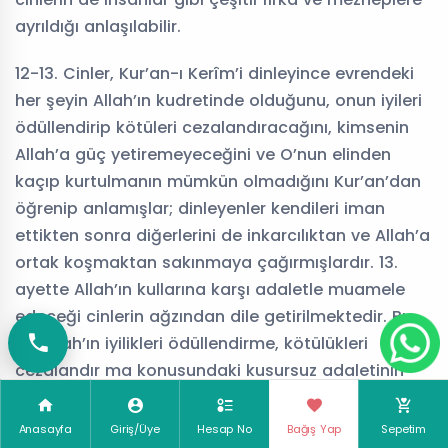
ayrıldığı anlaşılabilir.
12-13. Cinler, Kur’an-ı Kerîm’i dinleyince evrendeki
her şeyin Allah’ın kudretinde olduğunu, onun iyileri
ödüllendirip kötüleri cezalandıracağını, kimsenin
Allah’a güç yetiremeyeceğini ve O’nun elinden
kaçıp kurtulmanın mümkün olmadığını Kur’an’dan
öğrenip anlamışlar; dinleyenler kendileri iman
ettikten sonra diğerlerini de inkarcılıktan ve Allah’a
ortak koşmaktan sakınmaya çağırmışlardır. 13.
ayette Allah’ın kullarına karşı adaletle muamele
edeceği cinlerin ağzından dile getirilmektedir. Bu
da Allah’ın iyilikleri ödüllendirme, kötülükleri
cezalandır ma konusundaki kusursuz adaletinin
mutlaklığına yani insanlarla sınırlı olmayıp irade
sınavına tabi tutulan bütün varlıkları kapsadığına
Anasayfa
Giriş/Üye
Hesap No
Bağış Yap
Sepetim