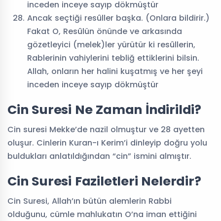
inceden inceye sayıp dökmüştür
Ancak seçtiği resûller başka. (Onlara bildirir.)
Fakat O, Resûlün önünde ve arkasında
gözetleyici (melek)ler yürütür ki resûllerin,
Rablerinin vahiylerini tebliğ ettiklerini bilsin.
Allah, onların her halini kuşatmış ve her şeyi
inceden inceye sayıp dökmüştür
Cin Suresi Ne Zaman İndirildi?
Cin suresi Mekke’de nazil olmuştur ve 28 ayetten
oluşur. Cinlerin Kuran-ı Kerim’i dinleyip doğru yolu
buldukları anlatıldığından “cin” ismini almıştır.
Cin Suresi Faziletleri Nelerdir?
Cin Suresi, Allah’ın bütün alemlerin Rabbi
olduğunu, cümle mahlukatın O’na iman ettiğini