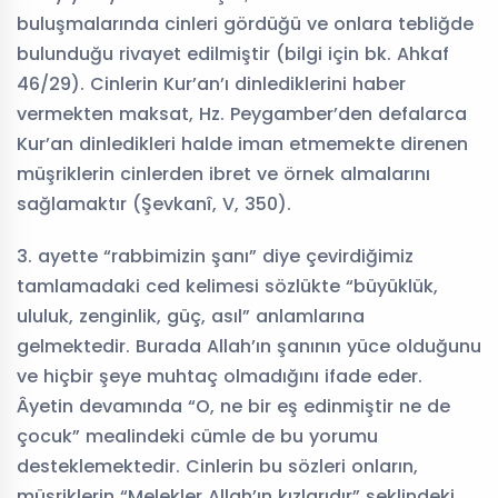
buluşmalarında cinleri gördüğü ve onlara tebliğde
bulunduğu rivayet edilmiştir (bilgi için bk. Ahkaf
46/29). Cinlerin Kur’an’ı dinlediklerini haber
vermekten maksat, Hz. Peygamber’den defalarca
Kur’an dinledikleri halde iman etmemekte direnen
müşriklerin cinlerden ibret ve örnek almalarını
sağlamaktır (Şevkanî, V, 350).
3. ayette “rabbimizin şanı” diye çevirdiğimiz
tamlamadaki ced kelimesi sözlükte “büyüklük,
ululuk, zenginlik, güç, asıl” anlamlarına
gelmektedir. Burada Allah’ın şanının yüce olduğunu
ve hiçbir şeye muhtaç olmadığını ifade eder.
Âyetin devamında “O, ne bir eş edinmiştir ne de
çocuk” mealindeki cümle de bu yorumu
desteklemektedir. Cinlerin bu sözleri onların,
müşriklerin “Melekler Allah’ın kızlarıdır” şeklindeki