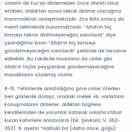
cinlerin de Kur’an dinlemeden önce ahireti inkar
ettikleri, öldükten sonra tekrar dirilme olacağına
inanmadıkları anlaşılmaktadır. Zira İblîs onlara da
menfi telkinlerde bulunmaktadır. “Allah’ın hiç
kimseyi tekrar diriltmeyeceğini sanırlardı” diye
çevirdiğimiz kısım “Allah’ın hiç kimseyi
göndermeyeceğini sanırlardı” şeklinde de tercüme
edilebilir. Bu takdirde insanların da cinler gibi
Allah’ın hiçbir peygamber göndermeyeceğine
inandıklarını söylemiş olurlar.
8-10. Tefsirlerde anlatıldığına göre cinler öteden
beri göklerde dolaşır, oradaki melek vb. varlıkların
konuşmalarını dinlerler, aldıkları bilgilere
kendilerinden de yorumlar katarak onlarla irtibat
kuran kahinlere anlatırlardı (bk. Şevkanî, V, 352-
353). 9. ayetin “Halbuki biz (daha önce, göğü)