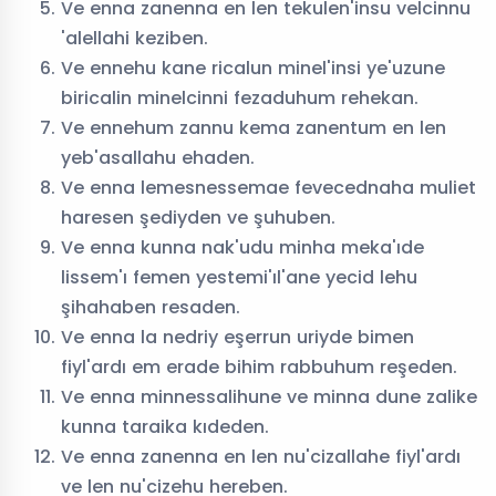
Ve enna zanenna en len tekulen'insu velcinnu
'alellahi keziben.
Hafız
Kuran
Külliye Projesi
Ve ennehu kane ricalun minel'insi ye'uzune
Yetiştiriyorum
biricalin minelcinni fezaduhum rehekan.
Ve ennehum zannu kema zanentum en len
yeb'asallahu ehaden.
Ve enna lemesnessemae fevecednaha muliet
haresen şediyden ve şuhuben.
Ve enna kunna nak'udu minha meka'ıde
lissem'ı femen yestemi'ıl'ane yecid lehu
şihahaben resaden.
Ve enna la nedriy eşerrun uriyde bimen
fiyl'ardı em erade bihim rabbuhum reşeden.
Ve enna minnessalihune ve minna dune zalike
kunna taraika kıdeden.
Ve enna zanenna en len nu'cizallahe fiyl'ardı
ve len nu'cizehu hereben.