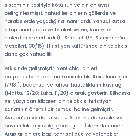
sisteminin tesiriyle kötü ruh ve cin anlayışı
belirginleşmişti. Yahudiler cinlerin çöllerde ve
harabelerde yaşadığına inanırlardı. Yahudi kutsal
kitaplarında ağrı ve felaket veren, kan emen
cinlerden söz edilirdi (II. Samuel, 1/9; Süleyman’ın
Meselleri, 30/15). Hıristiyan kültüründe cin telakkisi
daha çok Yahudilik
etkisinde gelişmiştir. Yeni Ahid, cinleri
putperestlerin tanrıları (mesela bk. Resullerin İşleri,
17/18 ), bedensel ve ruhsal hastalıkların kaynağı
(Matta, 12/28; Luka, 11/20) olarak gösterir. Bilhassa
XII. yüzyıldan itibaren cin telakkisi hıristiyan
sanatının önemli bir teması haline gelmiştir.
Avrupa’da ve daha sonra Amerika’da cadılık ve
büyücülük büyük ilgi görmüştür. İslam’dan önce
Araplar cinlere bazı tanrısal güç ve yetenekler