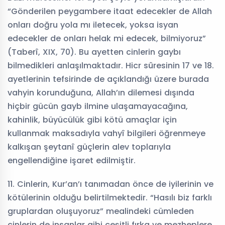
“Gönderilen peygambere itaat edecekler de Allah
onları doğru yola mı iletecek, yoksa isyan
edecekler de onları helak mi edecek, bilmiyoruz”
(Taberî, XIX, 70). Bu ayetten cinlerin gaybı
bilmedikleri anlaşılmaktadır. Hicr sûresinin 17 ve 18.
ayetlerinin tefsirinde de açıklandığı üzere burada
vahyin korunduğuna, Allah’ın dilemesi dışında
hiçbir gücün gayb ilmine ulaşamayacağına,
kahinlik, büyücülük gibi kötü amaçlar için
kullanmak maksadıyla vahyî bilgileri öğrenmeye
kalkışan şeytanî güçlerin alev toplarıyla
engellendiğine işaret edilmiştir.
11. Cinlerin, Kur’an’ı tanımadan önce de iyilerinin ve
kötülerinin olduğu belirtilmektedir. “Hasılı biz farklı
gruplardan oluşuyoruz” mealindeki cümleden
cinlerin de insanlar gibi çeşitli fırka ve mezheplere