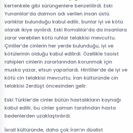
kertenkele gibi sürüngenlere benzetilirdi. Eski
Yunanlılar’da daimon adı verilen insan üstü
varlıklar bulunduğu kabul edilir, bunlar iyi ve kötü
olarak ikiye ayrılırdı. Eski Romalılar’da da insanlara
zarar verebilen kötü ruhlar telakkisi mevcuttu.
Çinliler’de cinlerin her yerde bulunduğu, iyi ve
kötülerinin olduğu kabul edilirdi. Özellikle taoist
rahipleri cinlerin zararlarından korunmak için
muska yazar, efsun yaparlardı. Hintliler’de de iyi ve
kötü cin telakkisi mevcuttu. İran kültüründe cin
telakkisi Zerdüşt öncesinden gelir.
Eski Türkler’de cinler bütün hastalıkların kaynağı
kabul edilir, bu cinler şaman tarafından hasta
bedenlerden uzaklaştırılırdı.
İsrail kültüründe, daha çok İran’ın düalist