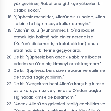
yüz çevirirse, Rabbi onu gittikçe yükselen bir
azaba sokar."
"Şüphesiz mescitler, Allah'ındır. O halde, Allah
ile birlikte hiç kimseye kulluk etmeyin."
"Allah'ın kulu (Muhammed), O'na ibadet
etmek için kalktığında cinler nerede ise
(Kur'an'ı dinlemek için kalabalıktan) onun
etrafında birbirlerine geçiyorlardı.
De ki: "Şüphesiz ben ancak Rabbime ibadet
ederim ve O'na hiç kimseyi ortak koşmam."
De ki: "Şüphesiz ben, size ne zarar verebilir ne
de fayda sağlayabilirim."
De ki: "Gerçekten beni Allah'a karşı hiç kimse
asla koruyamaz ve yine asla O'ndan başka
sığınacak kimse de bulamam."
"Ancak Allah'tan gelenleri tebliğ edebilirim ve
O'nun vahiylerini açıklayabilirim. Kim Allah'a