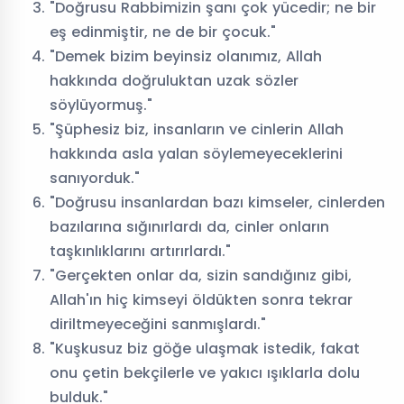
"Doğrusu Rabbimizin şanı çok yücedir; ne bir
eş edinmiştir, ne de bir çocuk."
"Demek bizim beyinsiz olanımız, Allah
hakkında doğruluktan uzak sözler
söylüyormuş."
"Şüphesiz biz, insanların ve cinlerin Allah
hakkında asla yalan söylemeyeceklerini
sanıyorduk."
"Doğrusu insanlardan bazı kimseler, cinlerden
bazılarına sığınırlardı da, cinler onların
taşkınlıklarını artırırlardı."
"Gerçekten onlar da, sizin sandığınız gibi,
Allah'ın hiç kimseyi öldükten sonra tekrar
diriltmeyeceğini sanmışlardı."
"Kuşkusuz biz göğe ulaşmak istedik, fakat
onu çetin bekçilerle ve yakıcı ışıklarla dolu
bulduk."