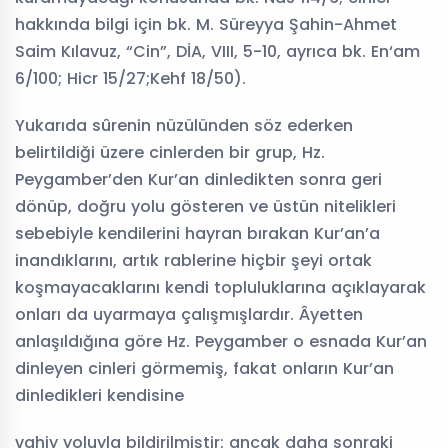
hakkında bilgi için bk. M. Süreyya Şahin-Ahmet
Saim Kılavuz, “Cin”, DİA, VIII, 5-10, ayrıca bk. En‘am
6/100; Hicr 15/27;Kehf 18/50).
Yukarıda sûrenin nüzülünden söz ederken
belirtildiği üzere cinlerden bir grup, Hz.
Peygamber’den Kur’an dinledikten sonra geri
dönüp, doğru yolu gösteren ve üstün nitelikleri
sebebiyle kendilerini hayran bırakan Kur’an’a
inandıklarını, artık rablerine hiçbir şeyi ortak
koşmayacaklarını kendi topluluklarına açıklayarak
onları da uyarmaya çalışmışlardır. Âyetten
anlaşıldığına göre Hz. Peygamber o esnada Kur’an
dinleyen cinleri görmemiş, fakat onların Kur’an
dinledikleri kendisine
vahiy yoluyla bildirilmiştir; ancak daha sonraki