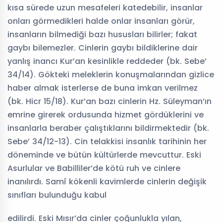
kısa sürede uzun mesafeleri katedebilir, insanlar
onları görmedikleri halde onlar insanları görür,
insanların bilmediği bazı hususları bilirler; fakat
gaybı bilemezler. Cinlerin gaybı bildiklerine dair
yanlış inancı Kur’an kesinlikle reddeder (bk. Sebe’
34/14). Gökteki meleklerin konuşmalarından gizlice
haber almak isterlerse de buna imkan verilmez
(bk. Hicr 15/18). Kur’an bazı cinlerin Hz. Süleyman’ın
emrine girerek ordusunda hizmet gördüklerini ve
insanlarla beraber çalıştıklarını bildirmektedir (bk.
Sebe’ 34/12-13). Cin telakkisi insanlık tarihinin her
döneminde ve bütün kültürlerde mevcuttur. Eski
Asurlular ve Babilliler’de kötü ruh ve cinlere
inanılırdı. Samî kökenli kavimlerde cinlerin değişik
sınıfları bulunduğu kabul
edilirdi. Eski Mısır’da cinler çoğunlukla yılan,