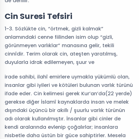
de denilir.
Cin Suresi Tefsiri
1-3. Sözlükte cin, “örtmek, gizli kalmak”
anlamındaki cenne fiilinden isim olup “gizli,
görünmeyen varlıklar” manasına gelir, tekili
cinnîdir. Terim olarak cin, ateşten yaratılmış,
duyularla idrak edilemeyen, şuur ve
irade sahibi, ilahî emirlere uymakla yükümlü olan,
insanlar gibi iyileri ve kötüleri bulunan varlık türünü
ifade eder. Cin kelimesi gerek Kur’an’da(22 yerde)
gerekse diğer İslamî kaynaklarda insan ve melek
dışındaki üçüncü bir akıllı / şuurlu varlık türünün
adı olarak kullanılmıştır. İnsanlar gibi cinler de
kendi aralarında evlenip çoğalırlar; insanlara
nisbetle daha üstün bir güce sahiptirler. Mesela