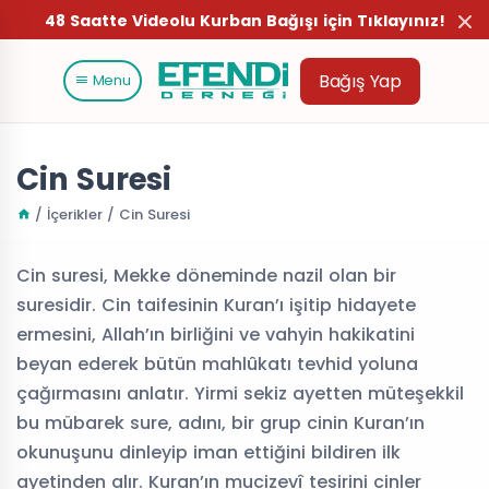
48 Saatte Videolu Kurban Bağışı için Tıklayınız!
Bağış Yap
Menu
Cin Suresi
/ İçerikler / Cin Suresi
Cin suresi, Mekke döneminde nazil olan bir
suresidir. Cin taifesinin Kuran’ı işitip hidayete
ermesini, Allah’ın birliğini ve vahyin hakikatini
beyan ederek bütün mahlûkatı tevhid yoluna
çağırmasını anlatır. Yirmi sekiz ayetten müteşekkil
bu mübarek sure, adını, bir grup cinin Kuran’ın
okunuşunu dinleyip iman ettiğini bildiren ilk
ayetinden alır. Kuran’ın mucizevî tesirini cinler