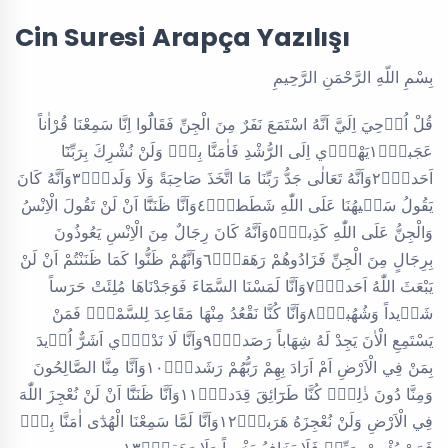
Cin Suresi Arapça Yazılışı
بِسْمِ اللّهِ الرَّحْمَنِ الرَّحِيمِ
قُلْ اُو۫حِيَ اِلَيَّ اَنَّهُ اسْتَمَعَ نَفَرٌ مِنَ الْجِنِّ فَقَالُٓوا اِنَّا سَمِعْنَا قُرْاٰناً
عَجَباًۙ١يَهْد۪ٓي اِلَى الرُّشْدِ فَاٰمَنَّا بِه۪ۜ وَلَنْ نُشْرِكَ بِرَبِّنَٓا
اَحَداًۙ٢وَاَنَّهُ تَعَالٰى جَدُّ رَبِّنَا مَا اتَّخَذَ صَاحِبَةً وَلَا وَلَداًۙ٣وَاَنَّهُ كَانَ
يَقُولُ سَف۪يهُنَا عَلَى اللّٰهِ شَطَطاًۙ٤وَاَنَّا ظَنَنَّٓا اَنْ لَنْ تَقُولَ الْاِنْسُ
وَالْجِنُّ عَلَى اللّٰهِ كَذِباًۙ٥وَاَنَّهُ كَانَ رِجَالٌ مِنَ الْاِنْسِ يَعُوذُونَ
بِرِجَالٍ مِنَ الْجِنِّ فَزَادُوهُمْ رَهَقاًۙ٦وَاَنَّهُمْ ظَنُّوا كَمَا ظَنَنْتُمْ اَنْ لَنْ
يَبْعَثَ اللّٰهُ اَحَداًۙ٧وَاَنَّا لَمَسْنَا السَّمَٓاءَ فَوَجَدْنَاهَا مُلِئَتْ حَرَساً
شَد۪يداً وَشُهُباًۙ٨وَاَنَّا كُنَّا نَقْعُدُ مِنْهَا مَقَاعِدَ لِلسَّمْعِۜ فَمَنْ
يَسْتَمِعِ الْاٰنَ يَجِدْ لَهُ شِهَاباً رَصَداًۙ٩وَاَنَّا لَا نَدْر۪ٓي اَشَرٌّ اُر۪يدَ
بِمَنْ فِي الْاَرْضِ اَمْ اَرَادَ بِهِمْ رَبُّهُمْ رَشَداًۙ١٠وَاَنَّا مِنَّا الصَّالِحُونَ
وَمِنَّا دُونَ ذٰلِكَۜ كُنَّا طَرَٓائِقَ قِدَداًۙ١١وَاَنَّا ظَنَنَّٓا اَنْ لَنْ نُعْجِزَ اللّٰهَ
فِي الْاَرْضِ وَلَنْ نُعْجِزَهُ هَرَباًۙ١٢وَاَنَّا لَمَّا سَمِعْنَا الْهُدٰٓى اٰمَنَّا بِه۪ۜ