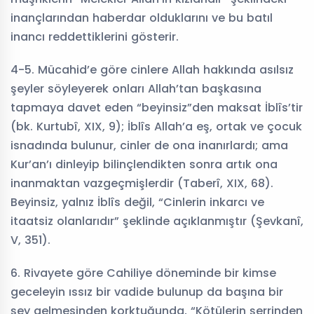
inançlarından haberdar olduklarını ve bu batıl
inancı reddettiklerini gösterir.
4-5. Mücahid’e göre cinlere Allah hakkında asılsız
şeyler söyleyerek onları Allah’tan başkasına
tapmaya davet eden “beyinsiz”den maksat İblîs’tir
(bk. Kurtubî, XIX, 9); İblîs Allah’a eş, ortak ve çocuk
isnadında bulunur, cinler de ona inanırlardı; ama
Kur’an’ı dinleyip bilinçlendikten sonra artık ona
inanmaktan vazgeçmişlerdir (Taberî, XIX, 68).
Beyinsiz, yalnız İblîs değil, “Cinlerin inkarcı ve
itaatsiz olanlarıdır” şeklinde açıklanmıştır (Şevkanî,
V, 351).
6. Rivayete göre Cahiliye döneminde bir kimse
geceleyin ıssız bir vadide bulunup da başına bir
şey gelmesinden korktuğunda, “Kötülerin şerrinden