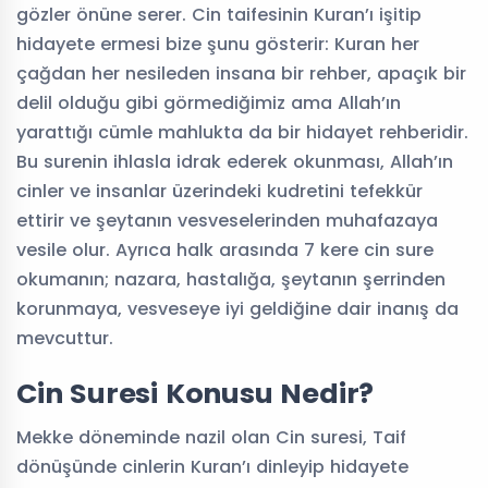
gözler önüne serer. Cin taifesinin Kuran’ı işitip
hidayete ermesi bize şunu gösterir: Kuran her
çağdan her nesileden insana bir rehber, apaçık bir
delil olduğu gibi görmediğimiz ama Allah’ın
yarattığı cümle mahlukta da bir hidayet rehberidir.
Bu surenin ihlasla idrak ederek okunması, Allah’ın
cinler ve insanlar üzerindeki kudretini tefekkür
ettirir ve şeytanın vesveselerinden muhafazaya
vesile olur. Ayrıca halk arasında 7 kere cin sure
okumanın; nazara, hastalığa, şeytanın şerrinden
korunmaya, vesveseye iyi geldiğine dair inanış da
mevcuttur.
Cin Suresi Konusu Nedir?
Mekke döneminde nazil olan Cin suresi, Taif
dönüşünde cinlerin Kuran’ı dinleyip hidayete