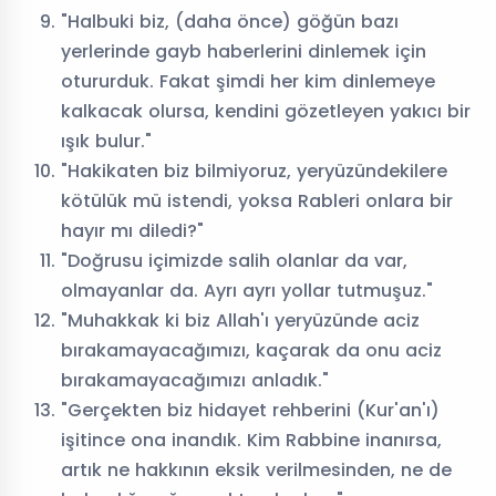
"Halbuki biz, (daha önce) göğün bazı
yerlerinde gayb haberlerini dinlemek için
otururduk. Fakat şimdi her kim dinlemeye
kalkacak olursa, kendini gözetleyen yakıcı bir
ışık bulur."
"Hakikaten biz bilmiyoruz, yeryüzündekilere
kötülük mü istendi, yoksa Rableri onlara bir
hayır mı diledi?"
"Doğrusu içimizde salih olanlar da var,
olmayanlar da. Ayrı ayrı yollar tutmuşuz."
"Muhakkak ki biz Allah'ı yeryüzünde aciz
bırakamayacağımızı, kaçarak da onu aciz
bırakamayacağımızı anladık."
"Gerçekten biz hidayet rehberini (Kur'an'ı)
işitince ona inandık. Kim Rabbine inanırsa,
artık ne hakkının eksik verilmesinden, ne de