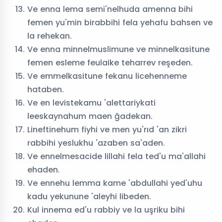
Ve enna lema semi'nelhuda amenna bihi
femen yu'min birabbihi fela yehafu bahsen ve
la rehekan.
Ve enna minnelmuslimune ve minnelkasitune
femen esleme feulaike teharrev reşeden.
Ve emmelkasitune fekanu licehenneme
hataben.
Ve en levistekamu 'alettariykati
leeskaynahum maen ğadekan.
Lineftinehum fiyhi ve men yu'rıd 'an zikri
rabbihi yeslukhu 'azaben sa'aden.
Ve ennelmesacide lillahi fela ted'u ma'allahi
ehaden.
Ve ennehu lemma kame 'abdullahi yed'uhu
kadu yekunune 'aleyhi libeden.
Kul innema ed'u rabbiy ve la uşriku bihi