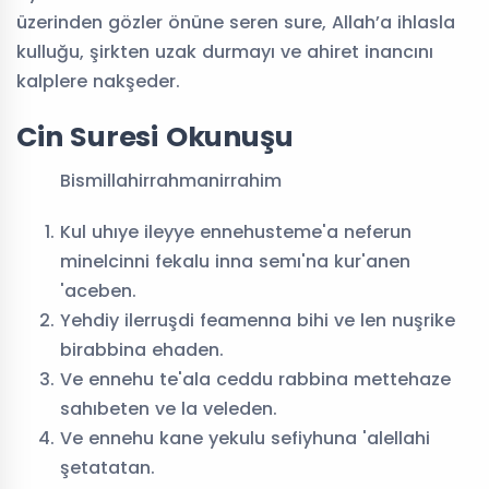
üzerinden gözler önüne seren sure, Allah’a ihlasla
kulluğu, şirkten uzak durmayı ve ahiret inancını
kalplere nakşeder.
Cin Suresi Okunuşu
Bismillahirrahmanirrahim
Kul uhıye ileyye ennehusteme'a neferun
minelcinni fekalu inna semı'na kur'anen
'aceben.
Yehdiy ilerruşdi feamenna bihi ve len nuşrike
birabbina ehaden.
Ve ennehu te'ala ceddu rabbina mettehaze
sahıbeten ve la veleden.
Ve ennehu kane yekulu sefiyhuna 'alellahi
şetatatan.