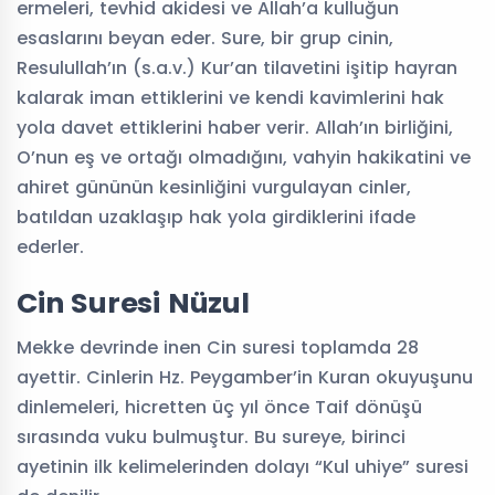
ermeleri, tevhid akidesi ve Allah’a kulluğun
esaslarını beyan eder. Sure, bir grup cinin,
Resulullah’ın (s.a.v.) Kur’an tilavetini işitip hayran
kalarak iman ettiklerini ve kendi kavimlerini hak
yola davet ettiklerini haber verir. Allah’ın birliğini,
O’nun eş ve ortağı olmadığını, vahyin hakikatini ve
ahiret gününün kesinliğini vurgulayan cinler,
batıldan uzaklaşıp hak yola girdiklerini ifade
ederler.
Cin Suresi Nüzul
Mekke devrinde inen Cin suresi toplamda 28
ayettir. Cinlerin Hz. Peygamber’in Kuran okuyuşunu
dinlemeleri, hicretten üç yıl önce Taif dönüşü
sırasında vuku bulmuştur. Bu sureye, birinci
ayetinin ilk kelimelerinden dolayı “Kul uhiye” suresi