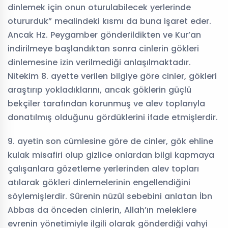
dinlemek için onun oturulabilecek yerlerinde
otururduk” mealindeki kısmı da buna işaret eder.
Ancak Hz. Peygamber gönderildikten ve Kur’an
indirilmeye başlandıktan sonra cinlerin gökleri
dinlemesine izin verilmediği anlaşılmaktadır.
Nitekim 8. ayette verilen bilgiye göre cinler, gökleri
araştırıp yokladıklarını, ancak göklerin güçlü
bekçiler tarafından korunmuş ve alev toplarıyla
donatılmış olduğunu gördüklerini ifade etmişlerdir.
9. ayetin son cümlesine göre de cinler, gök ehline
kulak misafiri olup gizlice onlardan bilgi kapmaya
çalışanlara gözetleme yerlerinden alev topları
atılarak gökleri dinlemelerinin engellendiğini
söylemişlerdir. Sûrenin nüzûl sebebini anlatan İbn
Abbas da önceden cinlerin, Allah’ın meleklere
evrenin yönetimiyle ilgili olarak gönderdiği vahyi