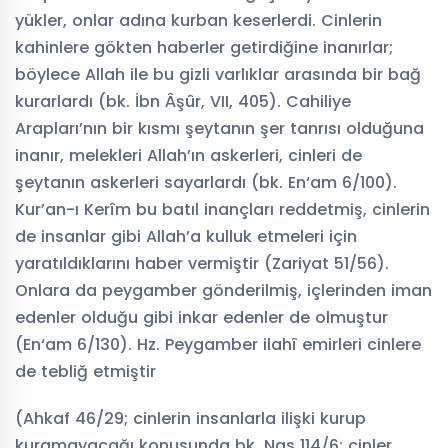
yükler, onlar adına kurban keserlerdi. Cinlerin
kahinlere gökten haberler getirdiğine inanırlar;
böylece Allah ile bu gizli varlıklar arasında bir bağ
kurarlardı (bk. İbn Âşûr, VII, 405). Cahiliye
Arapları’nın bir kısmı şeytanın şer tanrısı olduğuna
inanır, melekleri Allah’ın askerleri, cinleri de
şeytanın askerleri sayarlardı (bk. En‘am 6/100).
Kur’an-ı Kerîm bu batıl inançları reddetmiş, cinlerin
de insanlar gibi Allah’a kulluk etmeleri için
yaratıldıklarını haber vermiştir (Zariyat 51/56).
Onlara da peygamber gönderilmiş, içlerinden iman
edenler olduğu gibi inkar edenler de olmuştur
(En‘am 6/130). Hz. Peygamber ilahî emirleri cinlere
de tebliğ etmiştir
(Ahkaf 46/29; cinlerin insanlarla ilişki kurup
kuramayacağı konusunda bk. Nas 114/6; cinler