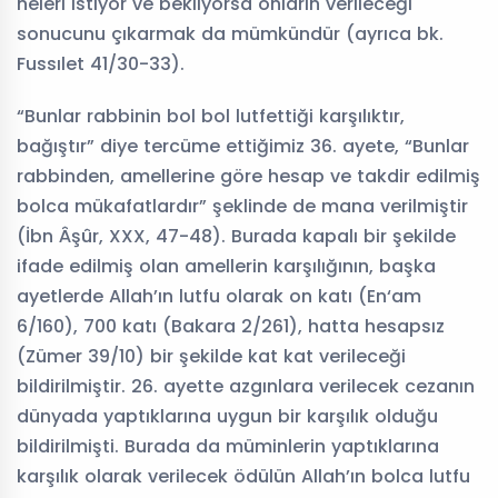
neleri istiyor ve bekliyorsa onların verileceği
sonucunu çıkarmak da mümkündür (ayrıca bk.
Fussılet 41/30-33).
“Bunlar rabbinin bol bol lutfettiği karşılıktır,
bağıştır” diye tercüme ettiğimiz 36. ayete, “Bunlar
rabbinden, amellerine göre hesap ve takdir edilmiş
bolca mükafatlardır” şeklinde de mana verilmiştir
(İbn Âşûr, XXX, 47-48). Burada kapalı bir şekilde
ifade edilmiş olan amellerin karşılığının, başka
ayetlerde Allah’ın lutfu olarak on katı (En‘am
6/160), 700 katı (Bakara 2/261), hatta hesapsız
(Zümer 39/10) bir şekilde kat kat verileceği
bildirilmiştir. 26. ayette azgınlara verilecek cezanın
dünyada yaptıklarına uygun bir karşılık olduğu
bildirilmişti. Burada da müminlerin yaptıklarına
karşılık olarak verilecek ödülün Allah’ın bolca lutfu