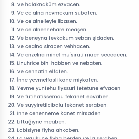
Ve halaknaküm ezvacen.
Ve ce'alna nevmekum subaten.
Hafız
Kuran
Külliye Projesi
Ve ce'alnelleyle libasen.
Yetiştiriyorum
Ve ce'alnennehare meaşen.
Ve beneyna fevkakum seban şidaden.
Ve cealna siracen vehhacen.
Ve enzelna minel mu'sırati maen seccacen.
Linuhrice bihi habben ve nebaten.
Ve cennatin elfafen.
İnne yevmelfasli kane miykaten.
Yevme yunfehu fiyssuri fetetune efvacen.
Ve futihatissemau fekanet ebvaben.
Ve suyyiretilcibalu fekanet seraben.
İnne cehenneme kanet mirsaden
Littağıyne meaben.
Labisiyne fiyha ahkaben.
La yezukune fiyha berden ve la şeraben.