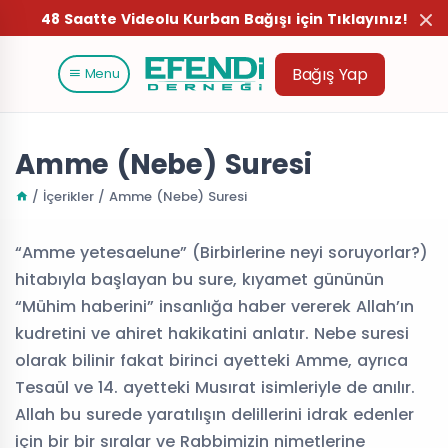
48 Saatte Videolu Kurban Bağışı için Tıklayınız!
Bağış Yap
Menu
Amme (Nebe) Suresi
/ İçerikler / Amme (Nebe) Suresi
“Amme yetesaelune” (Birbirlerine neyi soruyorlar?)
hitabıyla başlayan bu sure, kıyamet gününün
“Mühim haberini” insanlığa haber vererek Allah’ın
kudretini ve ahiret hakikatini anlatır. Nebe suresi
olarak bilinir fakat birinci ayetteki Amme, ayrıca
Tesaül ve 14. ayetteki Musırat isimleriyle de anılır.
Allah bu surede yaratılışın delillerini idrak edenler
için bir bir sıralar ve Rabbimizin nimetlerine