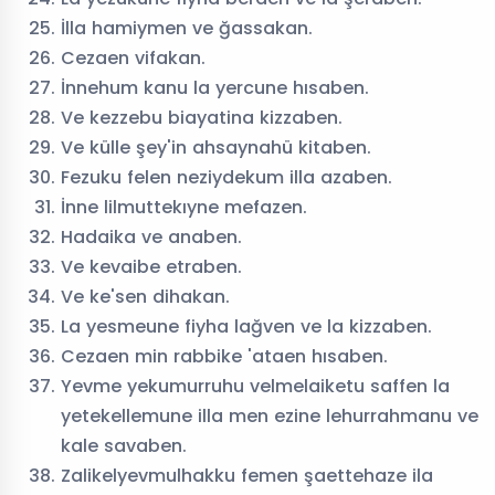
İlla hamiymen ve ğassakan.
Cezaen vifakan.
İnnehum kanu la yercune hısaben.
Ve kezzebu biayatina kizzaben.
Ve külle şey'in ahsaynahü kitaben.
Fezuku felen neziydekum illa azaben.
İnne lilmuttekıyne mefazen.
Hadaika ve anaben.
Ve kevaibe etraben.
Ve ke'sen dihakan.
La yesmeune fiyha lağven ve la kizzaben.
Cezaen min rabbike 'ataen hısaben.
Yevme yekumurruhu velmelaiketu saffen la
yetekellemune illa men ezine lehurrahmanu ve
kale savaben.
Zalikelyevmulhakku femen şaettehaze ila