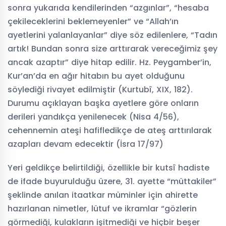
sonra yukarıda kendilerinden “azgınlar”, “hesaba
çekileceklerini beklemeyenler” ve “Allah’ın
ayetlerini yalanlayanlar” diye söz edilenlere, “Tadın
artık! Bundan sonra size arttırarak vereceğimiz şey
ancak azaptır” diye hitap edilir. Hz. Peygamber’in,
Kur’an’da en ağır hitabın bu ayet olduğunu
söylediği rivayet edilmiştir (Kurtubî, XIX, 182).
Durumu açıklayan başka ayetlere göre onların
derileri yandıkça yenilenecek (Nisa 4/56),
cehennemin ateşi hafifledikçe de ateş arttırılarak
azapları devam edecektir (İsra 17/97)
Yeri geldikçe belirtildiği, özellikle bir kutsî hadiste
de ifade buyurulduğu üzere, 31. ayette “müttakiler”
şeklinde anılan itaatkar müminler için ahirette
hazırlanan nimetler, lütuf ve ikramlar “gözlerin
görmediği, kulakların işitmediği ve hiçbir beşer