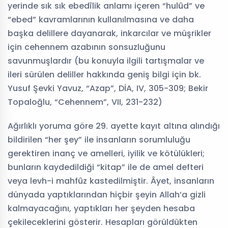
yerinde sık sık ebedîlik anlamı içeren “hulûd” ve
“ebed” kavramlarının kullanılmasına ve daha
başka delillere dayanarak, inkarcılar ve müşrikler
için cehennem azabının sonsuzluğunu
savunmuşlardır (bu konuyla ilgili tartışmalar ve
ileri sürülen deliller hakkında geniş bilgi için bk.
Yusuf Şevki Yavuz, “Azap”, DİA, IV, 305-309; Bekir
Topaloğlu, “Cehennem”, VII, 231-232)
Ağırlıklı yoruma göre 29. ayette kayıt altına alındığı
bildirilen “her şey” ile insanların sorumluluğu
gerektiren inanç ve amelleri, iyilik ve kötülükleri;
bunların kaydedildiği “kitap” ile de amel defteri
veya levh-i mahfûz kastedilmiştir. Âyet, insanların
dünyada yaptıklarından hiçbir şeyin Allah’a gizli
kalmayacağını, yaptıkları her şeyden hesaba
çekileceklerini gösterir. Hesapları görüldükten