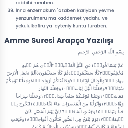
rabbihi meaben.
İnna enzernakum 'azaben kariyben yevme
yenzurulmeru ma kaddemet yedahu ve
yekululkafiru ya leyteniy kuntu turaben.
Amme Suresi Arapça Yazılışı
بِسْمِ اللّهِ الرَّحْمَنِ الرَّحِيمِ
عَمَّ يَتَسَٓاءَلُونَۚ١عَنِ النَّبَأِ الْعَظ۪يمِۙ٢اَلَّذ۪ي هُمْ ف۪يهِ
مُخْتَلِفُونَۜ٣كَلَّا سَيَعْلَمُونَۙ٤ثُمَّ كَلَّا سَيَعْلَمُونَ٥اَلَمْ نَجْعَلِ الْاَرْضَ
مِهَاداًۙ٦وَالْجِبَالَ اَوْتَاداًۖ٧وَخَلَقْنَاكُمْ اَزْوَاجاًۙ٨وَجَعَلْنَا نَوْمَكُمْ
سُبَاتاًۙ٩وَجَعَلْنَا الَّيْلَ لِبَاساًۙ١٠وَجَعَلْنَا النَّهَارَ
مَعَاشاًۖ١١وَبَنَيْنَا فَوْقَـكُمْ سَبْعاً شِدَاداًۙ١٢وَجَعَلْنَا سِرَاجاً
وَهَّاجاًۖ١٣وَاَنْزَلْنَا مِنَ الْمُعْصِرَاتِ مَٓاءً ثَجَّاجاًۙ١٤لِنُخْرِجَ بِه۪
حَباًّ وَنَبَاتاًۙ١٥وَجَنَّاتٍ اَلْفَافاًۜ١٦اِنَّ يَوْمَ الْفَصْلِ كَانَ
م۪يقَاتاًۙ١٧يَوْمَ يُنْفَخُ فِي الصُّورِ فَتَأْتُونَ اَفْوَاجاًۙ١٨وَفُتِحَتِ
السَّمَٓاءُ فَـكَانَتْ اَبْوَاباًۙ١٩وَسُيِّرَتِ الْجِبَالُ فَـكَانَتْ