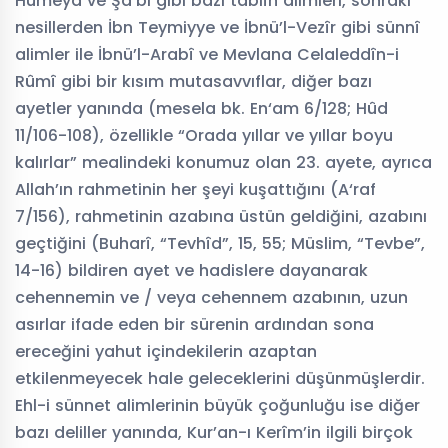
Humeyd ve Şa‘bi gibi bazı tabiîn alimleri, sonraki
nesillerden İbn Teymiyye ve İbnü’l-Vezîr gibi sünnî
alimler ile İbnü’l-Arabî ve Mevlana Celaleddîn-i
Rûmî gibi bir kısım mutasavvıflar, diğer bazı
ayetler yanında (mesela bk. En‘am 6/128; Hûd
11/106-108), özellikle “Orada yıllar ve yıllar boyu
kalırlar” mealindeki konumuz olan 23. ayete, ayrıca
Allah’ın rahmetinin her şeyi kuşattığını (A‘raf
7/156), rahmetinin azabına üstün geldiğini, azabını
geçtiğini (Buharî, “Tevhîd”, 15, 55; Müslim, “Tevbe”,
14-16) bildiren ayet ve hadislere dayanarak
cehennemin ve / veya cehennem azabının, uzun
asırlar ifade eden bir sürenin ardından sona
ereceğini yahut içindekilerin azaptan
etkilenmeyecek hale geleceklerini düşünmüşlerdir.
Ehl-i sünnet alimlerinin büyük çoğunluğu ise diğer
bazı deliller yanında, Kur’an-ı Kerîm’in ilgili birçok