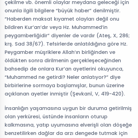
çekilme vb. önemli olaylar meydana geleceği için
onunla ilgili bilgilere “büyük haber” denilmiştir.
“Haberden maksat kıyamet olayları değil onu
bildiren Kur’an’dır veya Hz. Muhammed’in
peygamberliğidir” diyenler de vardır (Ateş, X, 286;
krş. Sad 38/67). Tefsirlerde anlatıldığına göre Hz.
Peygamber müşriklere Allah’ın birliğinden ve
öldükten sonra dirilmenin gerçekleşeceğinden
bahsedip de onlara Kur’an ayetlerini okuyunca,
“Muhammed ne getirdi? Neler anlatıyor?” diye
birbirlerine sormaya başlamışlar, bunun üzerine
açıklanan ayetler inmiştir (Şevkanî, V, 419-420).
İnsanlığın yaşamasına uygun bir duruma getirilmiş
olan yerküresi, üstünde insanların oturup
kalkmasına, yatıp uyumasına elverişli olan döşeğe
benzetilirken dağlar da arzı dengede tutmak için