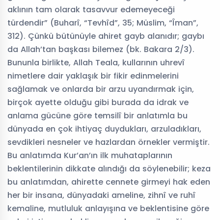
aklının tam olarak tasavvur edemeyeceği
türdendir” (Buharî, “Tevhîd”, 35; Müslim, “Îman”,
312). Çünkü bütünüyle ahiret gayb alanıdır; gaybı
da Allah’tan başkası bilemez (bk. Bakara 2/3).
Bununla birlikte, Allah Teala, kullarının uhrevî
nimetlere dair yaklaşık bir fikir edinmelerini
sağlamak ve onlarda bir arzu uyandırmak için,
birçok ayette olduğu gibi burada da idrak ve
anlama gücüne göre temsilî bir anlatımla bu
dünyada en çok ihtiyaç duydukları, arzuladıkları,
sevdikleri nesneler ve hazlardan örnekler vermiştir.
Bu anlatımda Kur’an’ın ilk muhataplarının
beklentilerinin dikkate alındığı da söylenebilir; keza
bu anlatımdan, ahirette cennete girmeyi hak eden
her bir insana, dünyadaki ameline, zihnî ve ruhî
kemaline, mutluluk anlayışına ve beklentisine göre