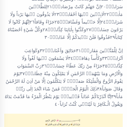
سَرَاباًۜ٢٠اِنَّ جَهَنَّمَ كَانَتْ مِرْصَاداًۙ٢١لِلطَّاغ۪ينَ
مَاٰباًۙ٢٢لَابِث۪ينَ ف۪يهَٓا اَحْقَاباًۚ٢٣لَا يَذُوقُونَ ف۪يهَا بَرْداً وَلَا
شَرَاباًۙ٢٤اِلَّا حَم۪يماً وَغَسَّاقاًۙ٢٥جَزَٓاءً وِفَاقاً٢٦اِنَّهُمْ كَانُوا لَا
يَرْجُونَ حِسَاباًۙ٢٧وَكَذَّبُوا بِاٰيَاتِنَا كِذَّاباًۜ٢٨وَكُلَّ شَيْءٍ اَحْصَيْنَاهُ
كِتَاباً٢٩فَذُوقُوا فَلَنْ نَز۪يدَكُمْ اِلَّا عَذَاباً۟٣٠
اِنَّ لِلْمُتَّق۪ينَ مَفَازاًۙ٣١حَدَٓائِقَ وَاَعْنَاباًۙ٣٢وَكَوَاعِبَ
اَتْرَاباًۙ٣٣وَكَأْساً دِهَاقاًۜ٣٤لَا يَسْمَعُونَ ف۪يهَا لَغْواً وَلَا
كِذَّاباًۚ٣٥جَزَٓاءً مِنْ رَبِّكَ عَطَٓاءً حِسَاباًۙ٣٦رَبِّ السَّمٰوَاتِ
وَالْاَرْضِ وَمَا بَيْنَهُمَاۙ الرَّحْمٰنِ لَا يَمْلِكُونَ مِنْهُ خِطَاباًۙ٣٧يَوْمَ
يَقُومُ الرُّوحُ وَالْمَلٰٓئِكَةُ صَفاًّۜ لَا يَتَكَلَّمُونَ اِلَّا مَنْ اَذِنَ لَهُ الرَّحْمٰنُ
وَقَالَ صَوَاباً٣٨ذٰلِكَ الْيَوْمُ الْحَقُّۚ فَمَنْ شَٓاءَ اتَّخَذَ اِلٰى رَبِّه۪
مَاٰباً٣٩اِنَّٓا اَنْذَرْنَا‌كُمْ عَذَاباً قَر۪يباًۚ يَوْمَ يَنْظُرُ الْمَرْءُ مَا قَدَّمَتْ يَدَاهُ
وَيَقُولُ الْـكَافِرُ يَا لَيْتَن۪ي كُنْتُ تُرَاباً٤٠