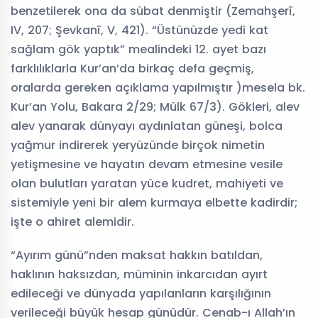
benzetilerek ona da sübat denmiştir (Zemahşerî,
IV, 207; Şevkanî, V, 421). “Üstünüzde yedi kat
sağlam gök yaptık” mealindeki 12. ayet bazı
farklılıklarla Kur’an’da birkaç defa geçmiş,
oralarda gereken açıklama yapılmıştır )mesela bk.
Kur’an Yolu, Bakara 2/29; Mülk 67/3). Gökleri, alev
alev yanarak dünyayı aydınlatan güneşi, bolca
yağmur indirerek yeryüzünde birçok nimetin
yetişmesine ve hayatın devam etmesine vesile
olan bulutları yaratan yüce kudret, mahiyeti ve
sistemiyle yeni bir alem kurmaya elbette kadirdir;
işte o ahiret alemidir.
“Ayırım günü”nden maksat hakkın batıldan,
haklının haksızdan, müminin inkarcıdan ayırt
edileceği ve dünyada yapılanların karşılığının
verileceği büyük hesap günüdür. Cenab-ı Allah’ın