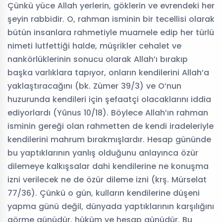
Çünkü yüce Allah yerlerin, göklerin ve evrendeki her
şeyin rabbidir. O, rahman isminin bir tecellisi olarak
bütün insanlara rahmetiyle muamele edip her türlü
nimeti lutfettiği halde, müşrikler cehalet ve
nankörlüklerinin sonucu olarak Allah’ı bırakıp
başka varlıklara tapıyor, onların kendilerini Allah’a
yaklaştıracağını (bk. Zümer 39/3) ve O’nun
huzurunda kendileri için şefaatçi olacaklarını iddia
ediyorlardı (Yûnus 10/18). Böylece Allah’ın rahman
isminin gereği olan rahmetten de kendi iradeleriyle
kendilerini mahrum bırakmışlardır. Hesap gününde
bu yaptıklarının yanlış olduğunu anlayınca özür
dilemeye kalkışsalar dahi kendilerine ne konuşma
izni verilecek ne de özür dileme izni (krş. Mürselat
77/36). Çünkü o gün, kulların kendilerine düşeni
yapma günü değil, dünyada yaptıklarının karşılığını
görme günüdür, hüküm ve hesap günüdür. Bu