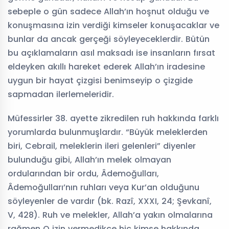
sebeple o gün sadece Allah’ın hoşnut olduğu ve
konuşmasına izin verdiği kimseler konuşacaklar ve
bunlar da ancak gerçeği söyleyeceklerdir. Bütün
bu açıklamaların asıl maksadı ise insanların fırsat
eldeyken akıllı hareket ederek Allah’ın iradesine
uygun bir hayat çizgisi benimseyip o çizgide
sapmadan ilerlemeleridir.
Müfessirler 38. ayette zikredilen ruh hakkında farklı
yorumlarda bulunmuşlardır. “Büyük meleklerden
biri, Cebrail, meleklerin ileri gelenleri” diyenler
bulunduğu gibi, Allah’ın melek olmayan
ordularından bir ordu, Âdemoğulları,
Âdemoğulları’nın ruhları veya Kur’an olduğunu
söyleyenler de vardır (bk. Razî, XXXI, 24; Şevkanî,
V, 428). Ruh ve melekler, Allah’a yakın olmalarına
rağmen O izin vermedikçe hiç kimse hakkında