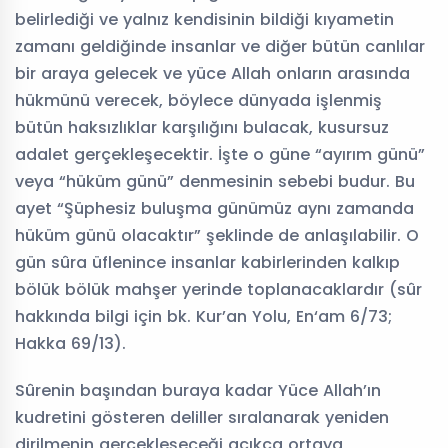
belirlediği ve yalnız kendisinin bildiği kıyametin
zamanı geldiğinde insanlar ve diğer bütün canlılar
bir araya gelecek ve yüce Allah onların arasında
hükmünü verecek, böylece dünyada işlenmiş
bütün haksızlıklar karşılığını bulacak, kusursuz
adalet gerçekleşecektir. İşte o güne “ayırım günü”
veya “hüküm günü” denmesinin sebebi budur. Bu
ayet “Şüphesiz buluşma günümüz aynı zamanda
hüküm günü olacaktır” şeklinde de anlaşılabilir. O
gün sûra üflenince insanlar kabirlerinden kalkıp
bölük bölük mahşer yerinde toplanacaklardır (sûr
hakkında bilgi için bk. Kur’an Yolu, En‘am 6/73;
Hakka 69/13).
Sûrenin başından buraya kadar Yüce Allah’ın
kudretini gösteren deliller sıralanarak yeniden
dirilmenin gerçekleşeceği açıkça ortaya