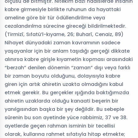
ölçüsü de bitmiştir. Nitekim bazı hadislerde insanın
kabre girmesiyle birlikte ruhunun da hayattaki
ameline göre bir tür ödüllendirilme veya
cezalandırılma sürecine gireceği bildirilmektedir.
(Tirmizî, Sıfatü’l-kıyame, 26; Buharî, Cenaiz, 89)
Nihayet dünyadaki zaman kavramının sadece
yaşayanlar için bir anlam taşıdığı gerçeği dikkate
alınırsa kabre girişle kıyametin kopması arasındaki
“berzah” denilen dönemin “zaman” dışı veya farklı
bir zaman boyutu olduğunu, dolayısıyla kabre
giren için artık ahiretin uzakta olmadığını kabul
etmek gerekir. Bu gerçekler ışığında baktığımızda
ahiretin uzaklarda olduğu kanaati beşerin bir
yanılgısından başka bir şey değildir. Bu sebeple
sûrenin bu son ayetinde yüce rabbimiz, 37 ve 38.
ayetlerde geçen rahman isminin bir tecellisi
olarak, kullarına rahmet sıfatıyla hitap etmekte;